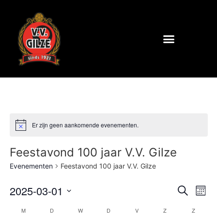
Er zijn geen aankomende evenementen.
Feestavond 100 jaar V.V. Gilze
Evenementen
Feestavond 100 jaar V.V. Gilze
Even
Ev
2025-03-01
Zoeken
Maan
Selecteer
we
Zoek
een
Kalender
M
D
W
D
V
Z
Z