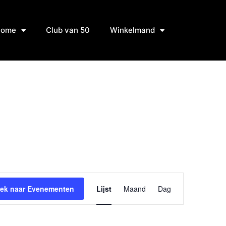
Home
Club van 50
Winkelmand
Evenement
ek naar Evenementen
Lijst
Maand
Dag
weergaven
navigatie