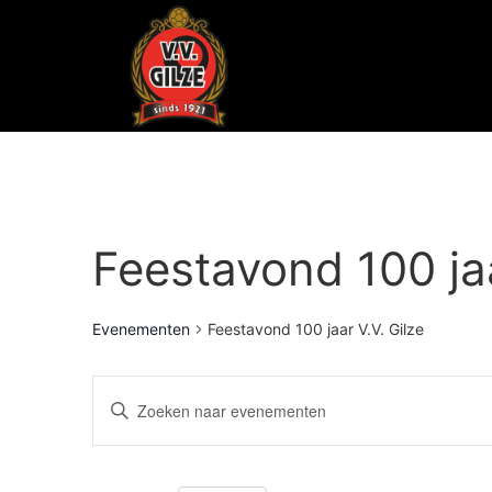
Feestavond 100 jaa
Evenementen
Feestavond 100 jaar V.V. Gilze
Evenementen
Vul
een
Zoeken
keyword
in.
Zoek
en
voor