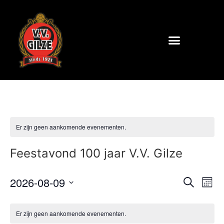
Er zijn geen aankomende evenementen.
Feestavond 100 jaar V.V. Gilze
Even
Ev
2026-08-09
Zoeken
Maan
Selecteer
we
Zoek
een
datum.
na
Er zijn geen aankomende evenementen.
en