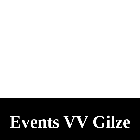
weer
navig
Events VV Gilze