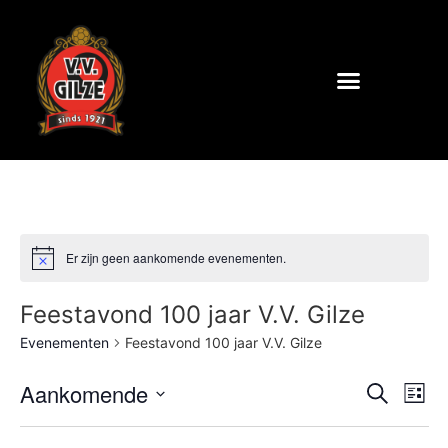
Er zijn geen aankomende evenementen.
Feestavond 100 jaar V.V. Gilze
Evenementen
Feestavond 100 jaar V.V. Gilze
Even
Ev
Aankomende
Zoeken
Lijst
Selecteer
we
Zoek
een