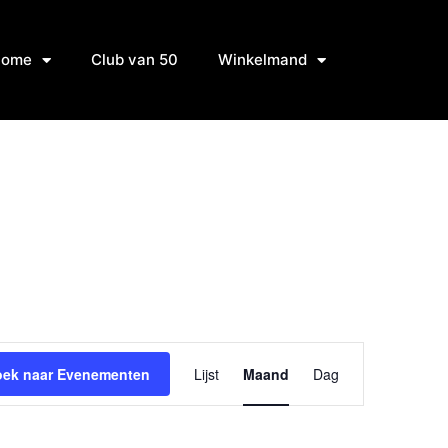
Home
Club van 50
Winkelmand
Evenement
oek naar Evenementen
Lijst
Maand
Dag
weergaven
navigatie