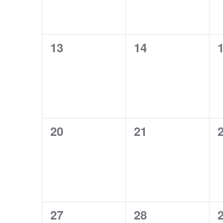
0
0
13
14
evenementen,
evenementen,
0
0
20
21
evenementen,
evenementen,
0
0
27
28