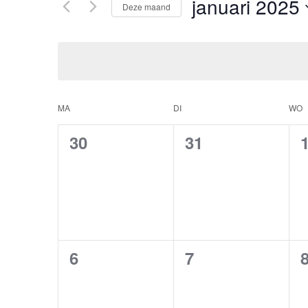
januari 2025
Evenementen
Deze maand
weergeven
met
Selecteer
keyword.
een
navigatie
datum.
Kalender
MA
DI
WO
van
0
0
30
31
Evenementen
evenementen,
evenementen,
0
0
6
7
evenementen,
evenementen,