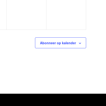
en,
evenementen,
evenementen,
Abonneer op kalender