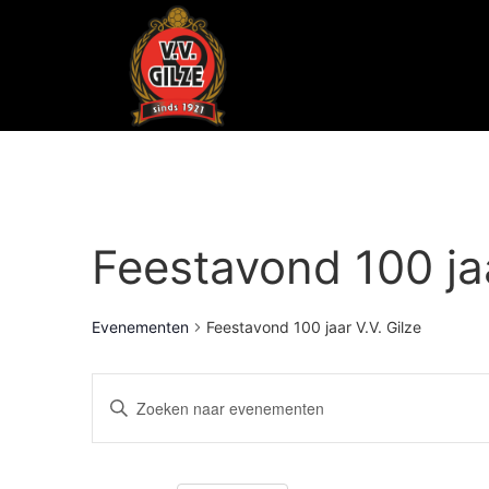
Feestavond 100 jaa
Evenementen
Feestavond 100 jaar V.V. Gilze
Evenementen
Vul
een
Zoeken
keyword
in.
Zoek
en
voor