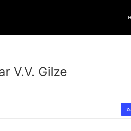
r V.V. Gilze
Z