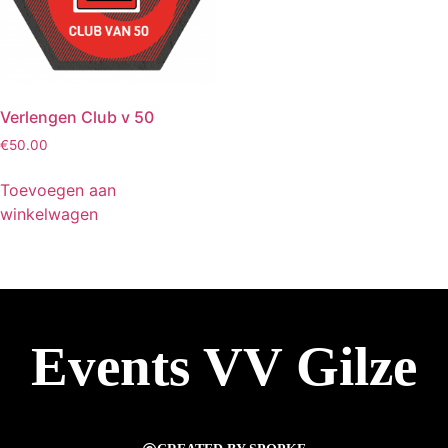
Verlengen Club v 50
€
50.00
Toevoegen aan
winkelwagen
Events VV Gilze